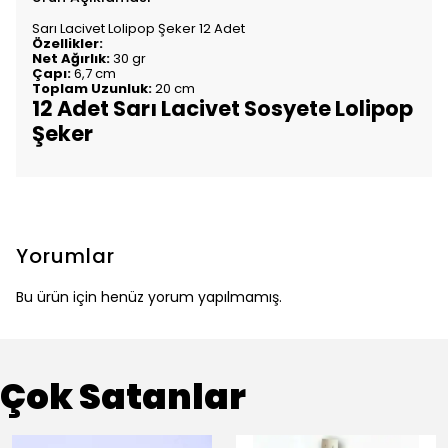
Sarı Lacivet Lolipop Şeker 12 Adet
Özellikler:
Net Ağırlık:
30 gr
Çapı:
6,7 cm
Toplam Uzunluk:
20 cm
12 Adet Sarı Lacivet Sosyete Lolipop
Şeker
Yorumlar
Bu ürün için henüz yorum yapılmamış.
Çok Satanlar