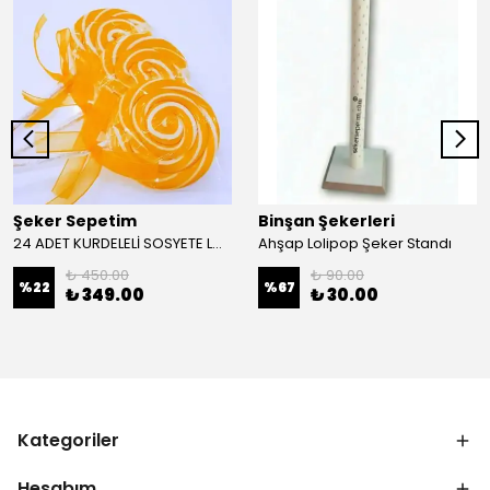
Şeker Sepetim
Binşan Şekerleri
24 ADET KURDELELİ SOSYETE LOLİPOP SARI BEYAZ L44
Ahşap Lolipop Şeker Standı
₺ 450.00
₺ 90.00
%
22
%
67
₺ 349.00
₺ 30.00
Kategoriler
Hesabım