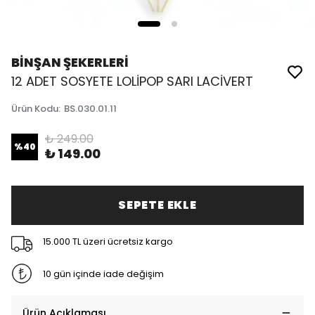
BİNŞAN ŞEKERLERİ
12 ADET SOSYETE LOLİPOP SARI LACİVERT
Ürün Kodu
:
BS.030.01.11
₺ 249.00
%
40
₺ 149.00
SEPETE EKLE
15.000 TL üzeri ücretsiz kargo
10 gün içinde iade değişim
Ürün Açıklaması