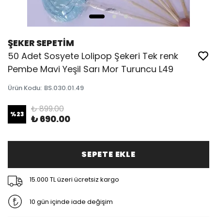
ŞEKER SEPETİM
50 Adet Sosyete Lolipop Şekeri Tek renk
Pembe Mavi Yeşil Sarı Mor Turuncu L49
Ürün Kodu
:
BS.030.01.49
₺ 899.00
%
23
₺ 690.00
SEPETE EKLE
15.000 TL üzeri ücretsiz kargo
10 gün içinde iade değişim