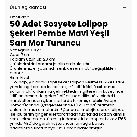
Ürün Açıklaması
Özellikler:
50 Adet Sosyete Lolipop
Şekeri Pembe Mavi Yeşil
Sarı Mor Turuncu
Net Ağırlık: 30 gr
Çapı: 7 cm
Toplam Uzunluk: 20 cm
Ürünlerimizin tamamı jelatin ambalajlıdır.
Ürünlerimiz el yapımıdır renk desen motif değişiklikleri
olabilir
Birim Fiyat =
Lolipop, yuvarlak, saplı şeker.Lolipop kelimesi ilk kez 1769
yılında İngiltere'de kullanılmıştır."Lolll" kökü "asılı durup
sallanmak" anlamına gelmektedir. İngiltere'nin kuzeyinde
"dil" anlamına da gelen "lol" aslında dilin ağız içindeki
hareketlerinden çıkan seslerde türemiş olabilir.Avrupa
Roman'larında (Çingenelerinde) "Loli Papa" teriminin
anlamı kırmızı elmalardır. Eğer bu etimolojik olarak lolipop
ise, bu terim çingeneler tarafından fuarlarda satılan kırmızı
renkli elmalardan türemiştir demektir.Lolipoplar ilk kez 1765
yılında ABD'de görülmüştür.Ticari amaçla büyük
hacimlerde üretilmeye 1920'lerde başlanmıştır