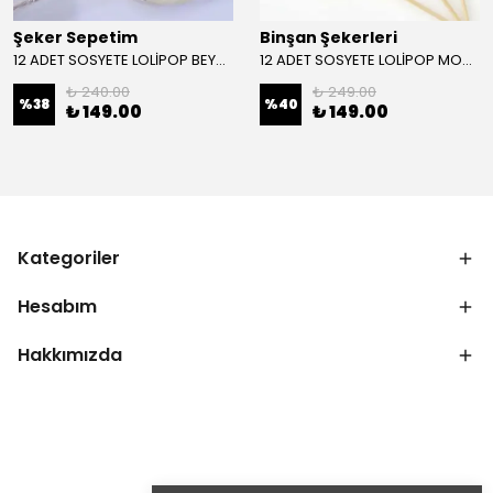
Şeker Sepetim
Binşan Şekerleri
12 ADET SOSYETE LOLİPOP BEYAZ L55
12 ADET SOSYETE LOLİPOP MOR BEYAZ L12
₺ 240.00
₺ 249.00
%
38
%
40
₺ 149.00
₺ 149.00
Kategoriler
Hesabım
Hakkımızda