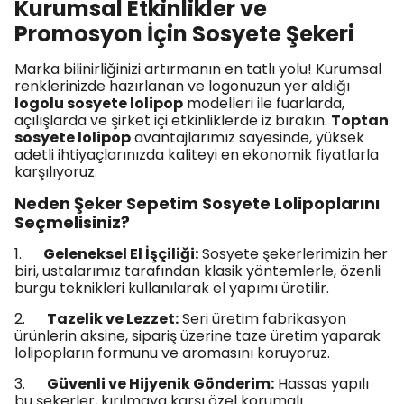
Kurumsal Etkinlikler ve
Promosyon İçin Sosyete Şekeri
Marka bilinirliğinizi artırmanın en tatlı yolu! Kurumsal
renklerinizde hazırlanan ve logonuzun yer aldığı
logolu sosyete lolipop
modelleri ile fuarlarda,
açılışlarda ve şirket içi etkinliklerde iz bırakın.
Toptan
sosyete lolipop
avantajlarımız sayesinde, yüksek
adetli ihtiyaçlarınızda kaliteyi en ekonomik fiyatlarla
karşılıyoruz.
Neden Şeker Sepetim Sosyete Lolipoplarını
Seçmelisiniz?
1.
Geleneksel El İşçiliği:
Sosyete şekerlerimizin her
biri, ustalarımız tarafından klasik yöntemlerle, özenli
burgu teknikleri kullanılarak el yapımı üretilir.
2.
Tazelik ve Lezzet:
Seri üretim fabrikasyon
ürünlerin aksine, sipariş üzerine taze üretim yaparak
lolipopların formunu ve aromasını koruyoruz.
3.
Güvenli ve Hijyenik Gönderim:
Hassas yapılı
bu şekerler, kırılmaya karşı özel korumalı