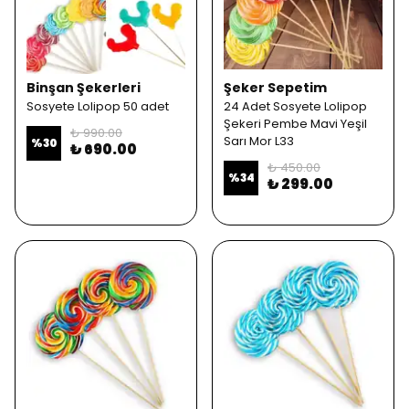
Binşan Şekerleri
Şeker Sepetim
Sosyete Lolipop 50 adet
24 Adet Sosyete Lolipop
Şekeri Pembe Mavi Yeşil
₺ 990.00
Sarı Mor L33
%
30
₺ 690.00
₺ 450.00
%
34
₺ 299.00