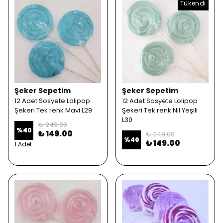
Tükendi
Şeker Sepetim
Şeker Sepetim
12 Adet Sosyete Lolipop
12 Adet Sosyete Lolipop
Şekeri Tek renk Mavi L29
Şekeri Tek renk Nil Yeşili
L30
₺ 249.00
%
40
₺ 149.00
₺ 249.00
%
40
₺ 149.00
1 Adet