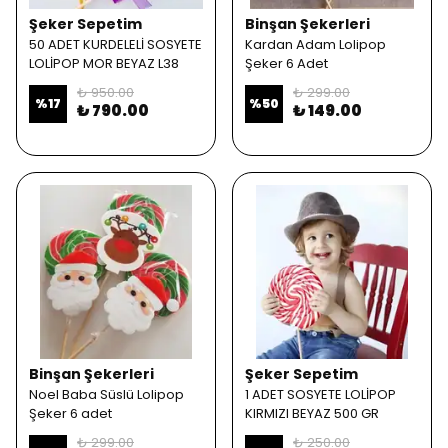
Şeker Sepetim
Binşan Şekerleri
50 ADET KURDELELİ SOSYETE
Kardan Adam Lolipop
LOLİPOP MOR BEYAZ L38
Şeker 6 Adet
₺ 950.00
₺ 299.00
%
17
%
50
₺ 790.00
₺ 149.00
Binşan Şekerleri
Şeker Sepetim
Noel Baba Süslü Lolipop
1 ADET SOSYETE LOLİPOP
Şeker 6 adet
KIRMIZI BEYAZ 500 GR
₺ 299.00
₺ 250.00