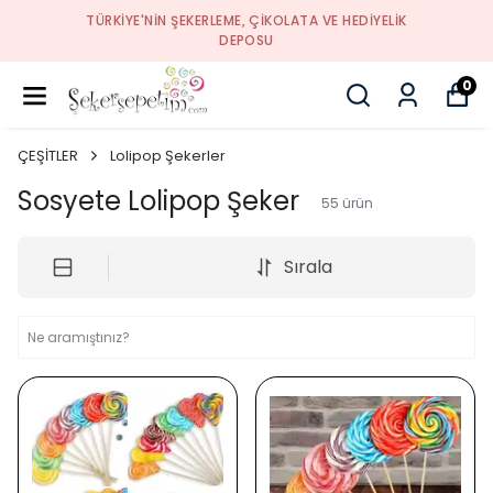
TÜRKIYE'NIN ŞEKERLEME, ÇIKOLATA VE HEDIYELIK
DEPOSU
0
ÇEŞİTLER
Lolipop Şekerler
Sosyete Lolipop Şeker
55
ürün
Sırala