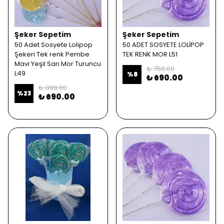
Şeker Sepetim
Şeker Sepetim
50 Adet Sosyete Lolipop
50 ADET SOSYETE LOLİPOP
Şekeri Tek renk Pembe
TEK RENK MOR L51
Mavi Yeşil Sarı Mor Turuncu
₺ 750.00
L49
%
8
₺ 690.00
₺ 899.00
%
23
₺ 690.00