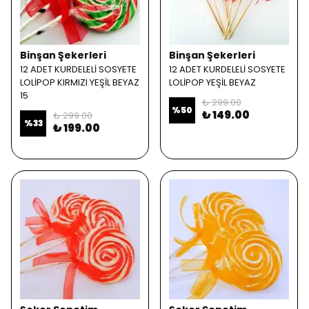
Binşan Şekerleri
Binşan Şekerleri
12 ADET KURDELELİ SOSYETE
12 ADET KURDELELİ SOSYETE
LOLİPOP KIRMIZI YEŞİL BEYAZ
LOLİPOP YEŞİL BEYAZ
15
₺ 299.00
%
50
₺ 149.00
₺ 299.00
%
33
₺ 199.00