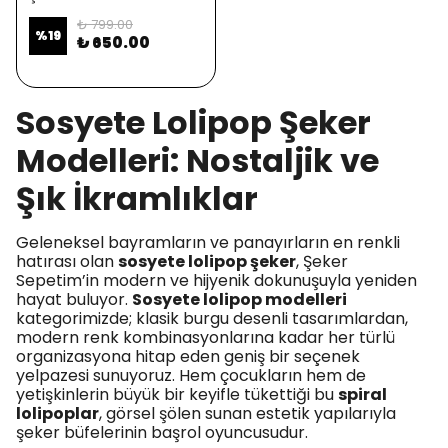
₺ 799.00
%
19
₺ 650.00
Sosyete Lolipop Şeker
Modelleri: Nostaljik ve
Şık İkramlıklar
Geleneksel bayramların ve panayırların en renkli
hatırası olan
sosyete lolipop şeker
, Şeker
Sepetim’in modern ve hijyenik dokunuşuyla yeniden
hayat buluyor.
Sosyete lolipop modelleri
kategorimizde; klasik burgu desenli tasarımlardan,
modern renk kombinasyonlarına kadar her türlü
organizasyona hitap eden geniş bir seçenek
yelpazesi sunuyoruz. Hem çocukların hem de
yetişkinlerin büyük bir keyifle tükettiği bu
spiral
lolipoplar
, görsel şölen sunan estetik yapılarıyla
şeker büfelerinin başrol oyuncusudur.