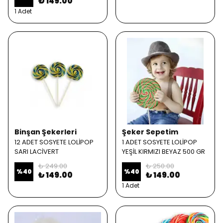
₺ 149.00
1 Adet
Binşan Şekerleri
Şeker Sepetim
12 ADET SOSYETE LOLİPOP
1 ADET SOSYETE LOLİPOP
SARI LACİVERT
YEŞİL KIRMIZI BEYAZ 500 GR
₺ 249.00
₺ 250.00
%
40
%
40
₺ 149.00
₺ 149.00
1 Adet