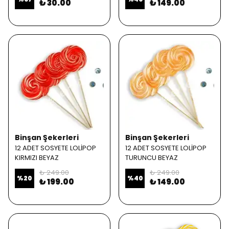
₺ 30.00
₺ 149.00
Binşan Şekerleri
Binşan Şekerleri
12 ADET SOSYETE LOLİPOP
12 ADET SOSYETE LOLİPOP
KIRMIZI BEYAZ
TURUNCU BEYAZ
₺ 249.00
₺ 249.00
%
20
%
40
₺ 199.00
₺ 149.00