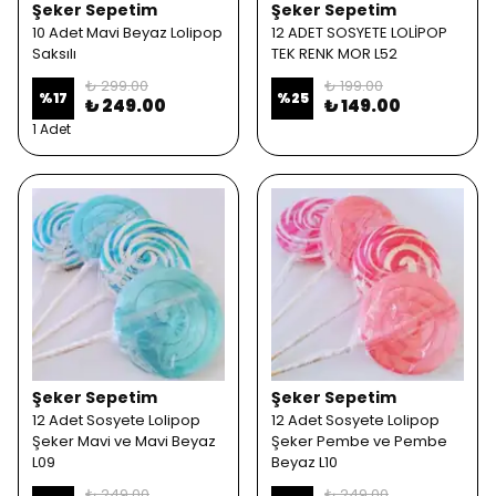
Şeker Sepetim
Şeker Sepetim
10 Adet Mavi Beyaz Lolipop
12 ADET SOSYETE LOLİPOP
Saksılı
TEK RENK MOR L52
₺ 299.00
₺ 199.00
%
17
%
25
₺ 249.00
₺ 149.00
1 Adet
Şeker Sepetim
Şeker Sepetim
12 Adet Sosyete Lolipop
12 Adet Sosyete Lolipop
Şeker Mavi ve Mavi Beyaz
Şeker Pembe ve Pembe
L09
Beyaz L10
₺ 249.00
₺ 249.00