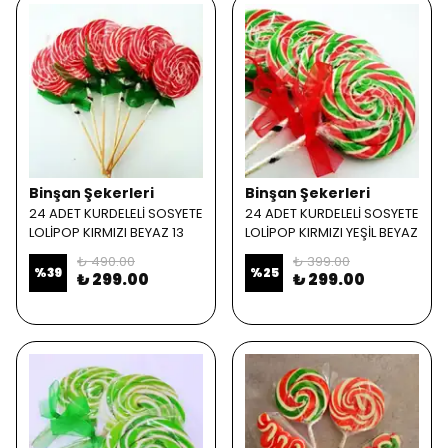
Binşan Şekerleri
Binşan Şekerleri
24 ADET KURDELELİ SOSYETE
24 ADET KURDELELİ SOSYETE
LOLİPOP KIRMIZI BEYAZ 13
LOLİPOP KIRMIZI YEŞİL BEYAZ
₺ 490.00
₺ 399.00
%
39
%
25
₺ 299.00
₺ 299.00