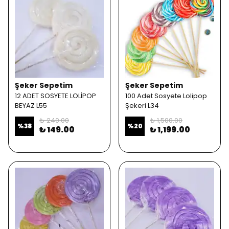
Şeker Sepetim
Şeker Sepetim
12 ADET SOSYETE LOLİPOP
100 Adet Sosyete Lolipop
BEYAZ L55
Şekeri L34
₺ 240.00
₺ 1,500.00
%
38
%
20
₺ 149.00
₺ 1,199.00