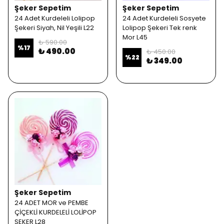
Şeker Sepetim
Şeker Sepetim
24 Adet Kurdeleli Lolipop
24 Adet Kurdeleli Sosyete
Şekeri Siyah, Nil Yeşili L22
Lolipop Şekeri Tek renk
Mor L45
₺ 590.00
%
17
₺ 490.00
₺ 450.00
%
22
₺ 349.00
Şeker Sepetim
24 ADET MOR ve PEMBE
ÇİÇEKLİ KURDELELİ LOLİPOP
ŞEKER L28