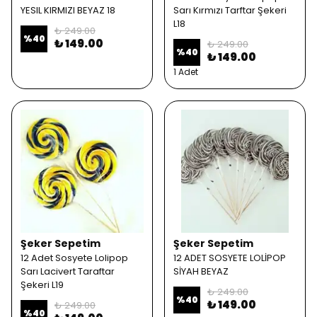
YESIL KIRMIZI BEYAZ 18
Sarı Kırmızı Tarftar Şekeri
L18
₺ 249.00
%
40
₺ 149.00
₺ 249.00
%
40
₺ 149.00
1 Adet
Şeker Sepetim
Şeker Sepetim
12 Adet Sosyete Lolipop
12 ADET SOSYETE LOLİPOP
Sarı Lacivert Taraftar
SİYAH BEYAZ
Şekeri L19
₺ 249.00
%
40
₺ 149.00
₺ 249.00
%
40