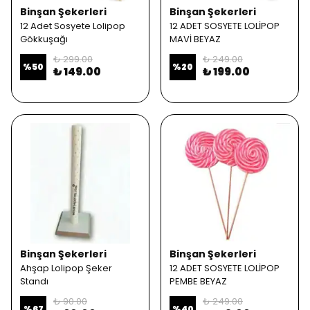
Binşan Şekerleri
Binşan Şekerleri
12 Adet Sosyete Lolipop
12 ADET SOSYETE LOLİPOP
Gökkuşağı
MAVİ BEYAZ
₺ 299.00
₺ 249.00
%
50
%
20
₺ 149.00
₺ 199.00
Binşan Şekerleri
Binşan Şekerleri
Ahşap Lolipop Şeker
12 ADET SOSYETE LOLİPOP
Standı
PEMBE BEYAZ
₺ 90.00
₺ 249.00
%
67
%
40