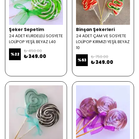
Şeker Sepetim
Binşan Şekerleri
24 ADET KURDELELİ SOSYETE
24 ADET ÇAM VE SOSYETE
LOLİPOP YEŞİL BEYAZ L40
LOLİPOP KIRMIZI YEŞİL BEYAZ
10
₺ 450.00
%
22
₺ 349.00
₺ 750.00
%
53
₺ 349.00