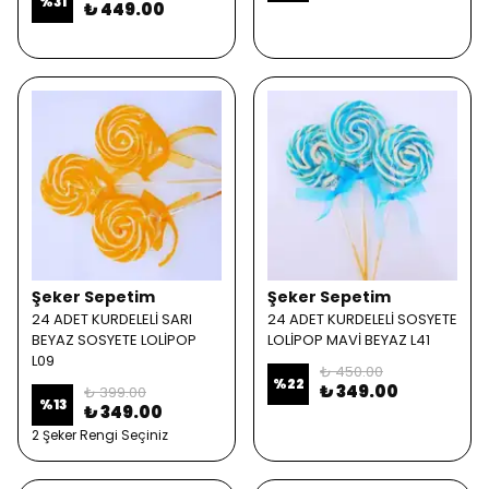
%
31
₺ 449.00
Şeker Sepetim
Şeker Sepetim
24 ADET KURDELELİ SARI
24 ADET KURDELELİ SOSYETE
BEYAZ SOSYETE LOLİPOP
LOLİPOP MAVİ BEYAZ L41
L09
₺ 450.00
%
22
₺ 349.00
₺ 399.00
%
13
₺ 349.00
2 Şeker Rengi Seçiniz