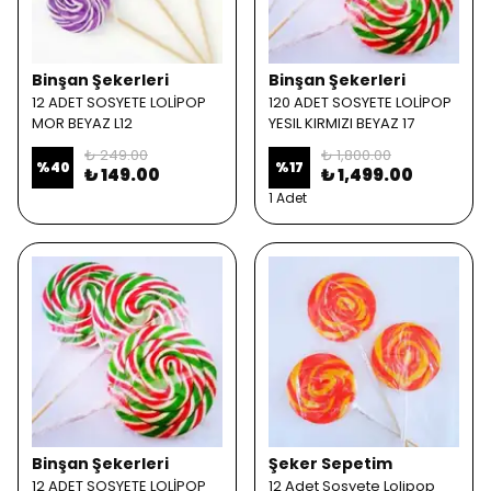
Binşan Şekerleri
Binşan Şekerleri
12 ADET SOSYETE LOLİPOP
120 ADET SOSYETE LOLİPOP
MOR BEYAZ L12
YESIL KIRMIZI BEYAZ 17
₺ 249.00
₺ 1,800.00
%
40
%
17
₺ 149.00
₺ 1,499.00
1 Adet
Binşan Şekerleri
Şeker Sepetim
12 ADET SOSYETE LOLİPOP
12 Adet Sosyete Lolipop