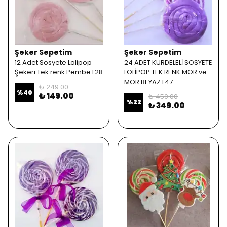
Şeker Sepetim
Şeker Sepetim
12 Adet Sosyete Lolipop
24 ADET KURDELELİ SOSYETE
Şekeri Tek renk Pembe L28
LOLİPOP TEK RENK MOR ve
MOR BEYAZ L47
₺ 249.00
%
40
₺ 149.00
₺ 450.00
%
22
₺ 349.00