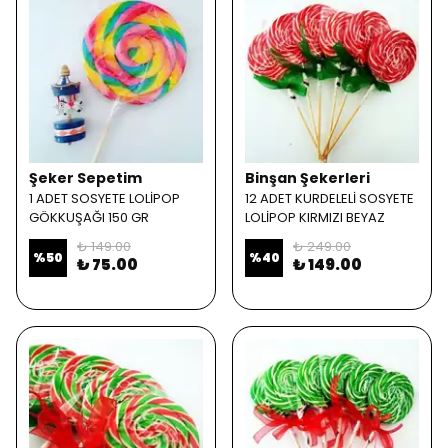
Şeker Sepetim
Binşan Şekerleri
1 ADET SOSYETE LOLİPOP
12 ADET KURDELELİ SOSYETE
GÖKKUŞAĞI 150 GR
LOLİPOP KIRMIZI BEYAZ
₺ 149.00
₺ 249.00
%
50
%
40
₺ 75.00
₺ 149.00