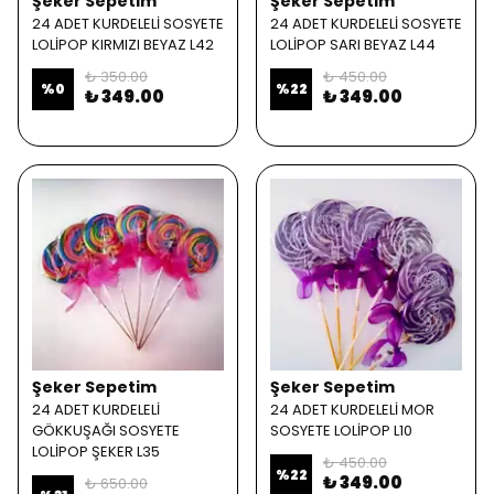
Şeker Sepetim
Şeker Sepetim
24 ADET KURDELELİ SOSYETE
24 ADET KURDELELİ SOSYETE
LOLİPOP KIRMIZI BEYAZ L42
LOLİPOP SARI BEYAZ L44
₺ 350.00
₺ 450.00
%
0
%
22
₺ 349.00
₺ 349.00
Şeker Sepetim
Şeker Sepetim
24 ADET KURDELELİ
24 ADET KURDELELİ MOR
GÖKKUŞAĞI SOSYETE
SOSYETE LOLİPOP L10
LOLİPOP ŞEKER L35
₺ 450.00
%
22
₺ 349.00
₺ 650.00