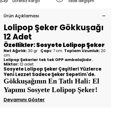
ücretsiz kargo
iade değişim
Ürün Açıklaması
Lolipop Şeker Gökkuşağı
12 Adet
Özellikler: Sosyete Lolipop Şeker
Net Ağırlık:
30 gr.
Çapı:
7 cm.
Toplam Uzunluk:
20
cm.
Lolipop Şekerler tek tek OPP ambalajlıdır.
Miktar:
12 adet.
Sosyete Lolipop Şeker Çeşitleri Yüzlerce
Yeni Lezzet Sadece Şeker Sepetim'de.
Gökkuşağının En Tatlı Hali: El
Yapımı Sosyete Lolipop Şeker!
Devamını Göster