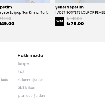
epetim
Şeker Sepetim
12 Adet Sosyete Lolipop Sarı Kırmızı Tarftar Şekeri L18
249.00
₺ 149.00
%
50
149.00
₺ 75.00
Hakkımızda
İletişim
S.S.S
n İade
Kullanım Şartları
Gizlilik İlkesi
İptal İade Şartları