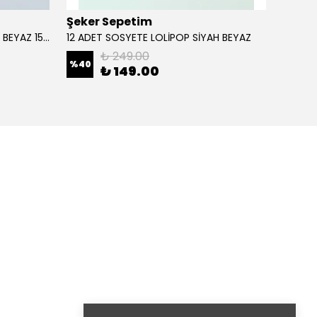
Şeker Sepetim
Şeker
1 ADET SOSYETE LOLİPOP PEMBE BEYAZ 150 GR
12 ADET SOSYETE LOLİPOP SİYAH BEYAZ
₺ 249.00
%
40
%
17
₺ 149.00