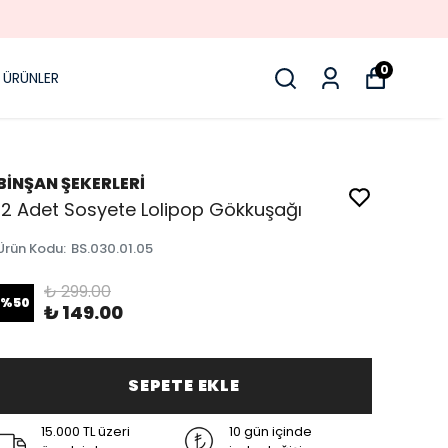
0
 ÜRÜNLER
BİNŞAN ŞEKERLERİ
12 Adet Sosyete Lolipop Gökkuşağı
Ürün Kodu
:
BS.030.01.05
₺ 299.00
%
50
₺ 149.00
SEPETE EKLE
15.000 TL üzeri
10 gün içinde