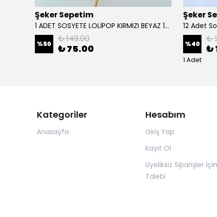
Şeker Sepetim
Şeker S
det
1 ADET SOSYETE LOLİPOP KIRMIZI BEYAZ 150 GR
₺ 149.00
₺ 
%
50
%
40
₺ 75.00
₺ 
1 Adet
Kategoriler
Hesabım
Anasayfa
Giriş Yap
Kayıt Ol
Üyeliksiz Siparişler İçi
Talebi