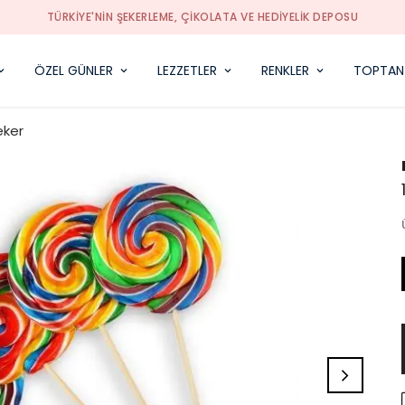
TÜRKIYE'NIN ŞEKERLEME, ÇIKOLATA VE HEDIYELIK DEPOSU
ÖZEL GÜNLER
LEZZETLER
RENKLER
TOPTAN
eker