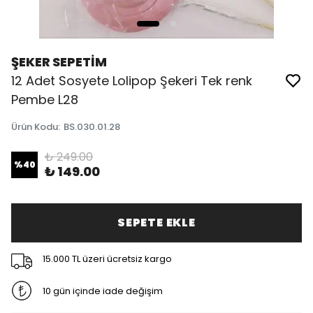
ŞEKER SEPETİM
12 Adet Sosyete Lolipop Şekeri Tek renk
Pembe L28
Ürün Kodu
:
BS.030.01.28
₺ 249.00
%
40
₺ 149.00
SEPETE EKLE
15.000 TL üzeri ücretsiz kargo
10 gün içinde iade değişim