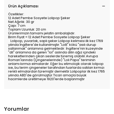
Ürün Açıklaması
Özellikler:
12 Adet Pembe Sosyete Lolipop Şeker
Net Ağırlık: 30 gr
Çapı: 7 cm
Toplam Uzunluk: 20 cm
Ürünlerimizin tamamı jelatin ambalajlıdır.
Birim Fiyat = 12 Adet Pembe Sosyete Lolipop Şeker
Lolipop, yuvarlak, saplı şeker.Lolipop kelimesi ilk kez 1769
yılında İngiltere'de kullanılmıştır."Lolll" kökü "asılı durup
sallanmak" anlamına gelmektedir. İngiltere'nin kuzeyinde
"dil" anlamına da gelen "lol" aslında dilin ağız içindeki
hareketlerinden çıkan seslerde türemiş olabilir.Avrupa
Roman'larında (Çingenelerinde) "Loli Papa" teriminin
anlamı kırmızı elmalardır. Eğer bu etimolojik olarak lolipop
ise, bu terim çingeneler tarafından fuarlarda satılan kırmızı
renkli elmalardan türemiştir demektir.Lolipoplar ilk kez 1765
yılında ABD'de görülmüştür.Ticari amaçla büyük
hacimlerde üretilmeye 1920'lerde başlanmıştır
Yorumlar