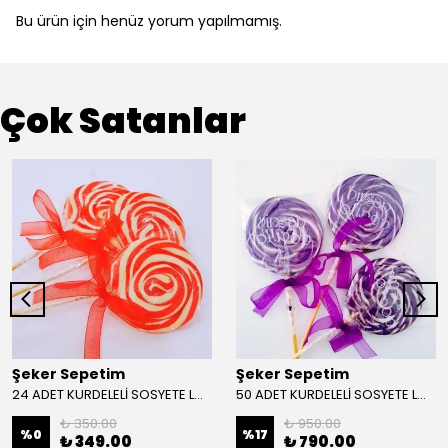
Bu ürün için henüz yorum yapılmamış.
Çok Satanlar
Şeker Sepetim
Şeker Sepetim
24 ADET KURDELELİ SOSYETE LOLİPOP KIRMIZI BEYAZ L42
50 ADET KURDELELİ SOSYETE LOLİPOP MOR BEYAZ L38
₺ 350.00
₺ 950.00
%
0
%
17
₺ 349.00
₺ 790.00