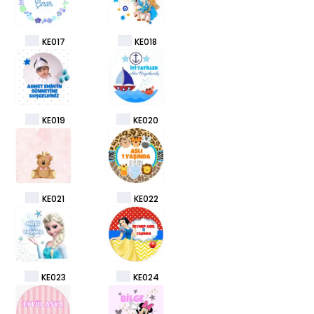
KE017
KE018
KE019
KE020
KE021
KE022
KE023
KE024