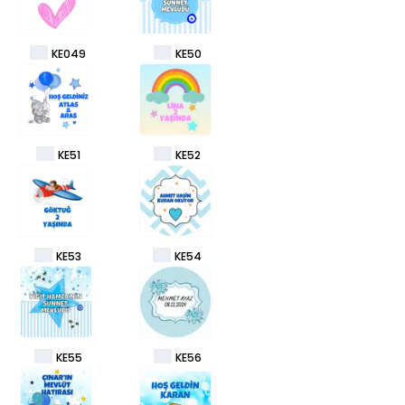
KE049
KE50
KE51
KE52
KE53
KE54
KE55
KE56