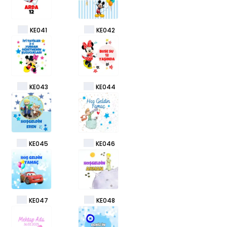
KE041
KE042
KE043
KE044
KE045
KE046
KE047
KE048