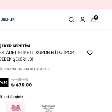
0
 ÜRÜNLER
ŞEKER SEPETİM
24 ADET ETİKETLİ KURDELELİ LOLİPOP
BEBEK ŞEKERİ L31
Ürün Kodu
:
BS.030.01.LOGOLU 31
₺ 590.00
%
20
₺ 470.00
Etiket Seçiniz