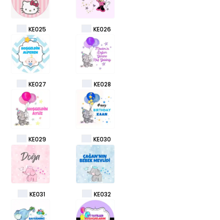
KE025
KE026
KE027
KE028
KE029
KE030
KE031
KE032