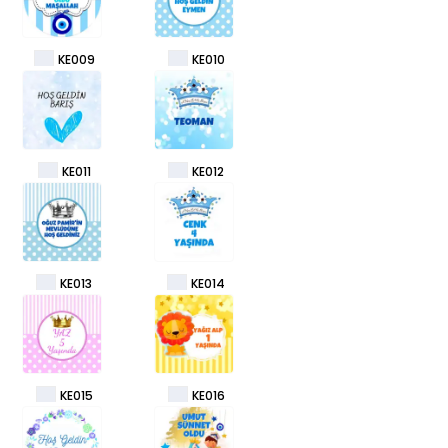
KE009
KE010
KE011
KE012
KE013
KE014
KE015
KE016