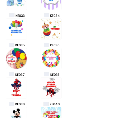
KE033
KE034
KE035
KE036
KE037
KE038
KE039
KE040