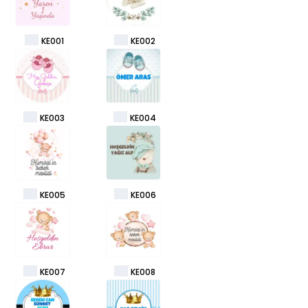
KE001
KE002
KE003
KE004
KE005
KE006
KE007
KE008