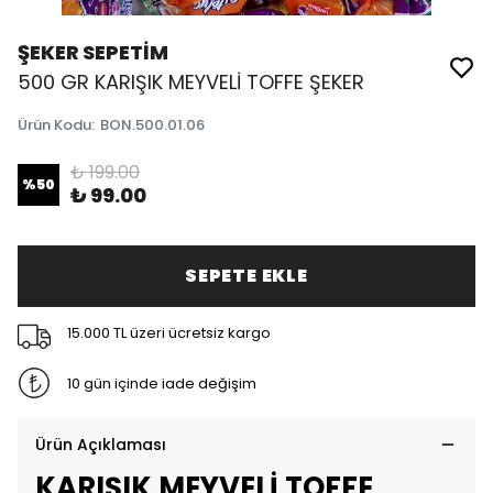
ŞEKER SEPETİM
500 GR KARIŞIK MEYVELİ TOFFE ŞEKER
Ürün Kodu
:
BON.500.01.06
₺ 199.00
%
50
₺ 99.00
SEPETE EKLE
15.000 TL üzeri ücretsiz kargo
10 gün içinde iade değişim
Ürün Açıklaması
KARIŞIK MEYVELİ TOFFE