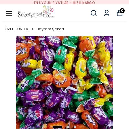
EN UYGUN FIYATLAR - HIZLI KARGO
0
ÖZEL GÜNLER
Bayram Şekeri