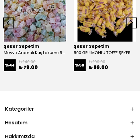
Şeker Sepetim
Şeker Sepetim
Meyve Aromalı Kuş Lokumu 500 gr
500 GR LİMONLU TOFFE ŞEKER
₺ 140.00
₺ 199.00
%
44
%
50
₺ 79.00
₺ 99.00
Kategoriler
Hesabım
Hakkımızda