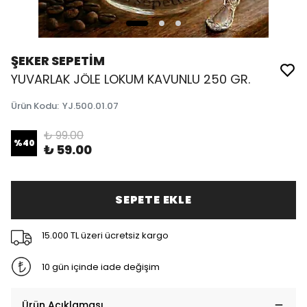
ŞEKER SEPETİM
YUVARLAK JÖLE LOKUM KAVUNLU 250 GR.
Ürün Kodu
:
YJ.500.01.07
₺ 99.00
%
40
₺ 59.00
SEPETE EKLE
15.000 TL üzeri ücretsiz kargo
10 gün içinde iade değişim
Ürün Açıklaması