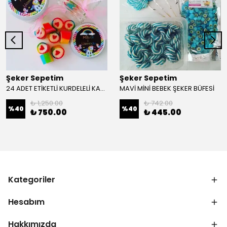
Şeker Sepetim
Şeker Sepetim
24 ADET ETİKETLİ KURDELELİ KAVANOZLU GÖKKUŞAĞI LOLLY ŞEKER 49
MAVİ MİNİ BEBEK ŞEKER BÜFESİ
₺ 1,250.00
₺ 742.00
%
40
%
40
₺ 750.00
₺ 445.00
Kategoriler
Hesabım
Hakkımızda