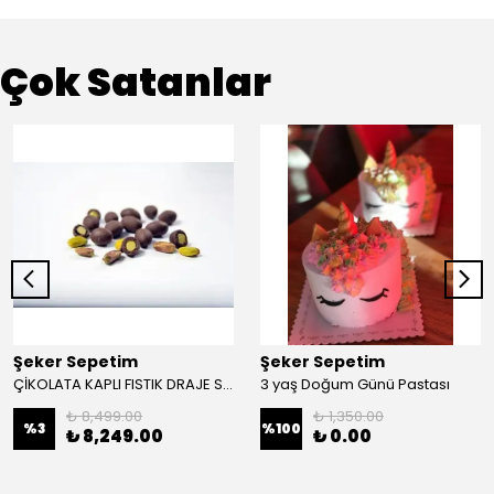
Çok Satanlar
Şeker Sepetim
Şeker Sepetim
ÇİKOLATA KAPLI FISTIK DRAJE SÜTLÜ (MAT FISTIK) 10 KG
3 yaş Doğum Günü Pastası
₺ 8,499.00
₺ 1,350.00
%
3
%
100
₺ 8,249.00
₺ 0.00