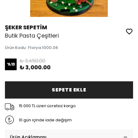
ŞEKER SEPETİM
Butik Pasta Çeşitleri
Ürün Kodu
:
Florya.1000.06
₺ 3,450.00
%
13
₺ 3,000.00
SEPETE EKLE
15.000 TL üzeri ücretsiz kargo
10 gün içinde iade değişim
Ürün Açıklaması