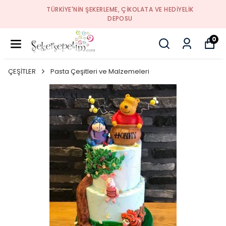
TÜRKIYE'NIN ŞEKERLEME, ÇIKOLATA VE HEDIYELIK
DEPOSU
0
ÇEŞİTLER
Pasta Çeşitleri ve Malzemeleri