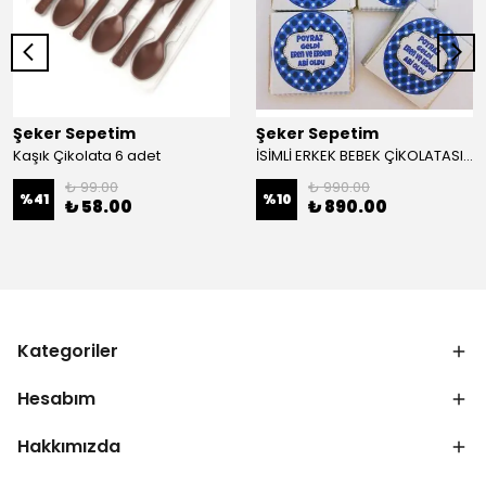
Şeker Sepetim
Şeker Sepetim
Kaşık Çikolata 6 adet
İSİMLİ ERKEK BEBEK ÇİKOLATASI 48 ADET KUTULU MADLEN EC10
₺ 99.00
₺ 990.00
%
41
%
10
₺ 58.00
₺ 890.00
Kategoriler
Hesabım
Hakkımızda