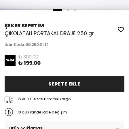
ŞEKER SEPETİM
ÇİKOLATALI PORTAKAL DRAJE 250 gr
Ürün Kodu
:
ED.250.01.14
₺ 300.00
%
34
₺ 199.00
SEPETE EKLE
15.000 TL üzeri ücretsiz kargo
10 gün içinde iade değişim
Ürün Açıklaması