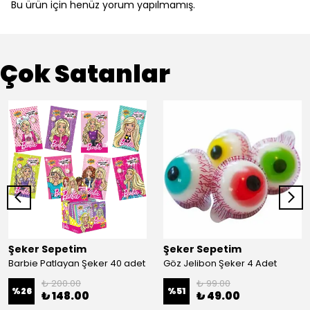
Bu ürün için henüz yorum yapılmamış.
Çok Satanlar
Şeker Sepetim
Şeker Sepetim
Barbie Patlayan Şeker 40 adet
Göz Jelibon Şeker 4 Adet
₺ 200.00
₺ 99.00
%
26
%
51
₺ 148.00
₺ 49.00