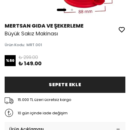
MERTSAN GIDA VE ŞEKERLEME
Büyük Sakız Makinası
Ürün Kodu
:
MRT.001
₺ 299.00
%
50
₺ 149.00
SEPETE EKLE
15.000 TL üzeri ücretsiz kargo
10 gün içinde iade değişim
Ürün Açıklaması