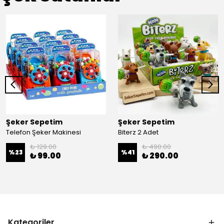
Şeker Sepetim
Şeker Sepetim
Telefon Şeker Makinesi
Biterz 2 Adet
₺ 129.00
₺ 490.00
%
23
%
41
₺ 99.00
₺ 290.00
Kategoriler