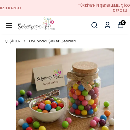
TÜRKIYE'NIN ŞEKERLEME, ÇIKOLATA VE HEDIYELIK
DEPOSU
0
ÇEŞİTLER
Oyuncaklı Şeker Çeşitleri