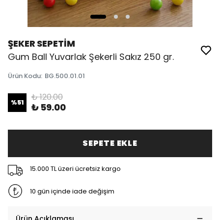
ŞEKER SEPETİM
Gum Ball Yuvarlak Şekerli Sakız 250 gr.
Ürün Kodu
:
BG.500.01.01
₺ 120.00
%
51
₺ 59.00
SEPETE EKLE
15.000 TL üzeri ücretsiz kargo
10 gün içinde iade değişim
Ürün Açıklaması