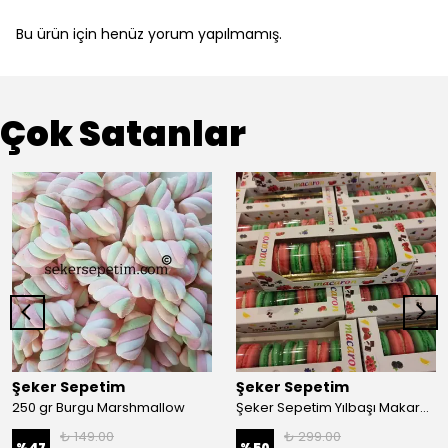
Bu ürün için henüz yorum yapılmamış.
Çok Satanlar
Şeker Sepetim
Şeker Sepetim
250 gr Burgu Marshmallow
Şeker Sepetim Yılbaşı Makaron 6 adet
₺ 149.00
₺ 299.00
%
47
%
50