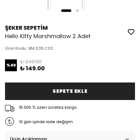
ŞEKER SEPETİM
Hello Kitty Marshmallow 2 Adet
Ürün Kodu
:
BM.035.C02
₺ 249.00
%
40
₺ 149.00
SEPETE EKLE
15.000 TL üzeri ücretsiz kargo
10 gün içinde iade değişim
Ürün Açıklaması