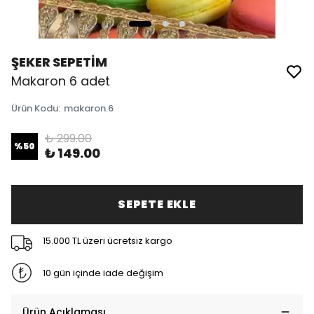
ŞEKER SEPETİM
Makaron 6 adet
Ürün Kodu
:
makaron.6
₺ 299.00
%
50
₺ 149.00
SEPETE EKLE
15.000 TL üzeri ücretsiz kargo
10 gün içinde iade değişim
Ürün Açıklaması