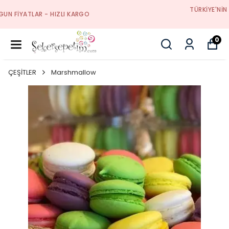
TÜRKIYE'NIN ŞEKERLEME, ÇIKOLATA VE HEDIYELIK
DEPOSU
0
ÇEŞİTLER
Marshmallow