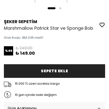
ŞEKER SEPETİM
Marshmallow Patrick Star ve Sponge Bob
Ürün Kodu
:
BM.035.mix01
₺ 249.00
%
40
₺ 149.00
SEPETE EKLE
15.000 TL üzeri ücretsiz kargo
10 gün içinde iade değişim
Ürün Açıklaması