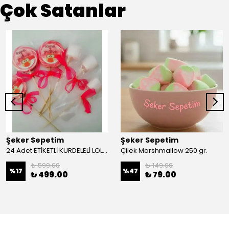
Çok Satanlar
Şeker Sepetim
Şeker Sepetim
24 Adet ETİKETLİ KURDELELİ LOLİPOP ŞEKER VE ÇUBUKLU MARSHMALLOW L33
Çilek Marshmallow 250 gr.
₺ 599.00
₺ 149.00
%
17
%
47
₺ 499.00
₺ 79.00