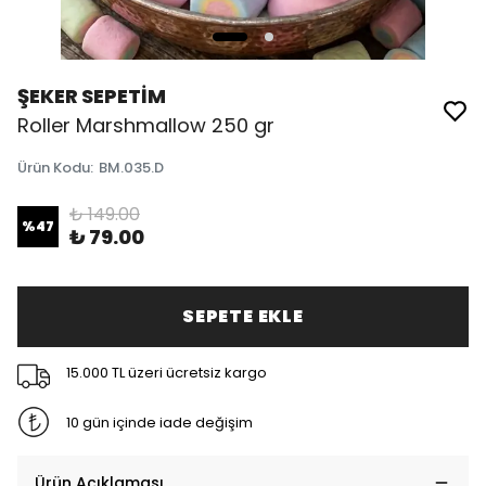
ŞEKER SEPETİM
Roller Marshmallow 250 gr
Ürün Kodu
:
BM.035.D
₺ 149.00
%
47
₺ 79.00
SEPETE EKLE
15.000 TL üzeri ücretsiz kargo
10 gün içinde iade değişim
Ürün Açıklaması