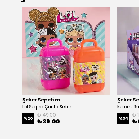
Şeker Sepetim
Şeker S
Lol Sürpriz Çanta Şeker
Kuromi Ru
₺ 49.00
₺ 
%
20
%
34
₺ 39.00
₺ 