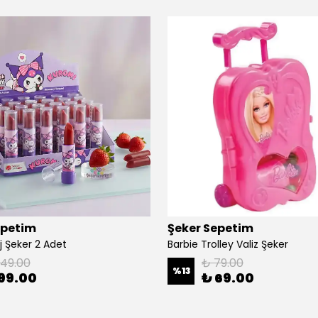
epetim
Şeker Sepetim
j Şeker 2 Adet
Barbie Trolley Valiz Şeker
149.00
₺ 79.00
%
13
99.00
₺ 69.00