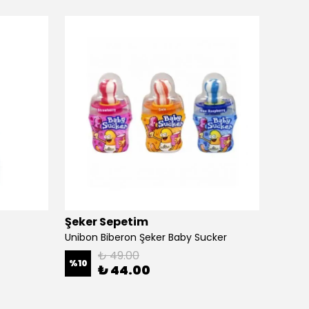
Şeker Sepetim
Şeker
Unibon Biberon Şeker Baby Sucker
Lol Ruj
₺ 49.00
%
10
%
51
₺ 44.00