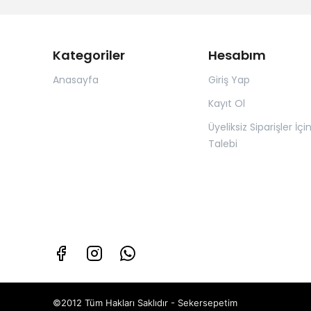
Kategoriler
Hesabım
Anasayfa
Giriş Yap
Kayıt Ol
Üyeliksiz Siparişler İçi
Talebi
©2012 Tüm Hakları Saklıdır - Sekersepetim