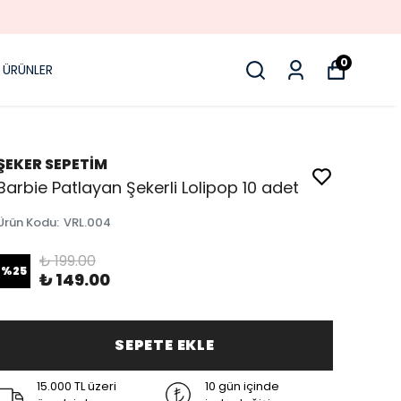
0
 ÜRÜNLER
ŞEKER SEPETİM
Barbie Patlayan Şekerli Lolipop 10 adet
Ürün Kodu
:
VRL.004
₺ 199.00
%
25
₺ 149.00
SEPETE EKLE
15.000 TL üzeri
10 gün içinde