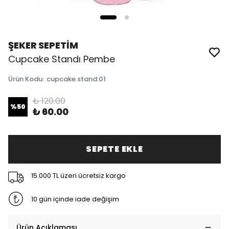
ŞEKER SEPETİM
Cupcake Standı Pembe
Ürün Kodu
:
cupcake.stand.01
₺ 120.00
%
50
₺ 60.00
SEPETE EKLE
15.000 TL üzeri ücretsiz kargo
10 gün içinde iade değişim
Ürün Açıklaması