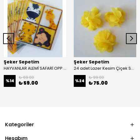
Şeker Sepetim
Şeker Sepetim
HAYVANLAR ALEMİ SAFARİ OPP POŞET 12 ADET B20
24 adet Lazer Kesim Çiçek Sarı C02
₺ 69.00
₺ 99.00
%
14
%
24
₺ 59.00
₺ 75.00
Kategoriler
Hesabım