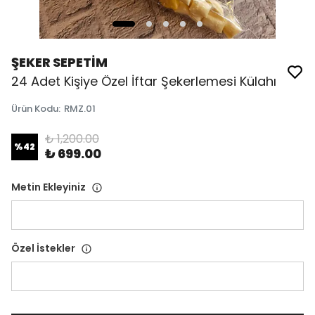
ŞEKER SEPETİM
24 Adet Kişiye Özel İftar Şekerlemesi Külahı
Ürün Kodu
:
RMZ.01
₺ 1,200.00
%
42
₺ 699.00
Metin Ekleyiniz
Özel İstekler