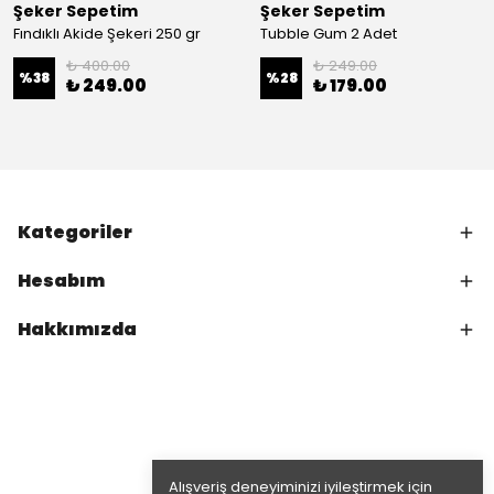
Şeker Sepetim
Şeker Sepetim
Fındıklı Akide Şekeri 250 gr
Tubble Gum 2 Adet
₺ 400.00
₺ 249.00
%
38
%
28
₺ 249.00
₺ 179.00
Kategoriler
Hesabım
Hakkımızda
Alışveriş deneyiminizi iyileştirmek için