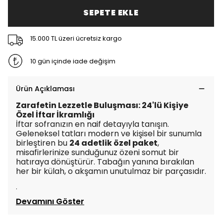
SEPETE EKLE
15.000 TL üzeri ücretsiz kargo
10 gün içinde iade değişim
Ürün Açıklaması
Zarafetin Lezzetle Buluşması: 24'lü Kişiye
Özel İftar İkramlığı
İftar sofranızın en naif detayıyla tanışın.
Geleneksel tatları modern ve kişisel bir sunumla
birleştiren bu
24 adetlik özel paket
,
misafirlerinize sunduğunuz özeni somut bir
hatıraya dönüştürür. Tabağın yanına bırakılan
her bir külah, o akşamın unutulmaz bir parçasıdır.
·
Devamını Göster