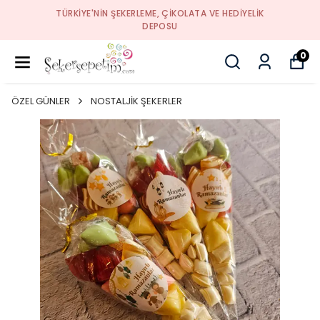
TÜRKIYE'NIN ŞEKERLEME, ÇIKOLATA VE HEDIYELIK
DEPOSU
0
ÖZEL GÜNLER
NOSTALJİK ŞEKERLER