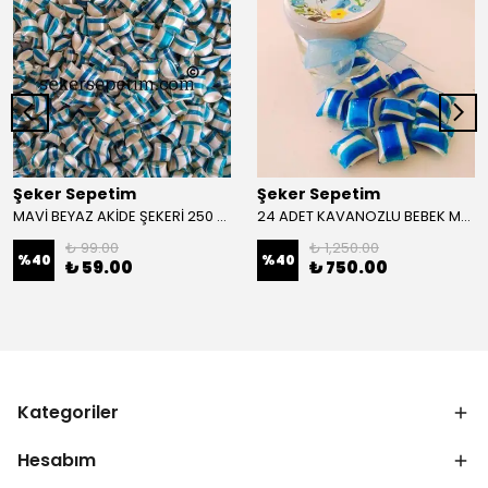
Şeker Sepetim
Şeker Sepetim
MAVİ BEYAZ AKİDE ŞEKERİ 250 gr
24 ADET KAVANOZLU BEBEK MEVLÜT ŞEKERİ MS21
₺ 99.00
₺ 1,250.00
%
40
%
40
₺ 59.00
₺ 750.00
Kategoriler
Hesabım