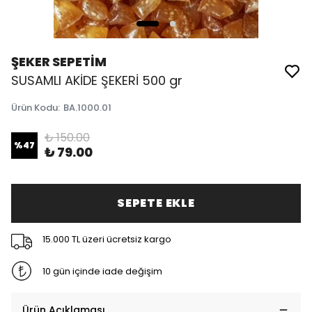
ŞEKER SEPETİM
SUSAMLI AKİDE ŞEKERİ 500 gr
Ürün Kodu
:
BA.1000.01
₺ 150.00
%
47
₺ 79.00
SEPETE EKLE
15.000 TL üzeri ücretsiz kargo
10 gün içinde iade değişim
Ürün Açıklaması