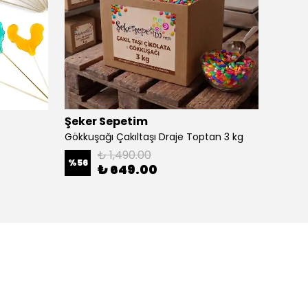
Şeker Sepetim
Binşa
Gökkuşağı Çakıltaşı Draje Toptan 3 kg
BURGU 
₺ 1,490.00
%
56
%
40
₺ 649.00