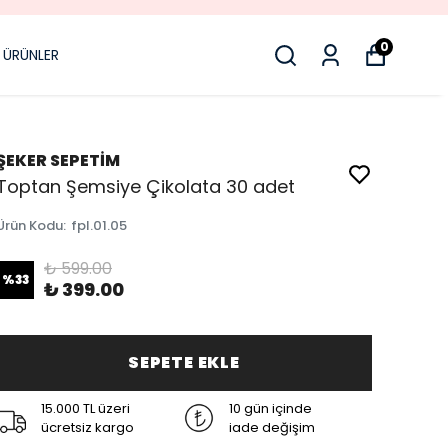
0
 ÜRÜNLER
ŞEKER SEPETİM
Toptan Şemsiye Çikolata 30 adet
Ürün Kodu
:
fpl.01.05
₺ 599.00
%
33
₺ 399.00
SEPETE EKLE
15.000 TL üzeri
10 gün içinde
ücretsiz kargo
iade değişim