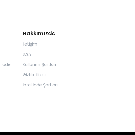
Hakkımızda
İletişim
S.S.S
n İade
Kullanım Şartları
Gizlilik İlkesi
İptal İade Şartları