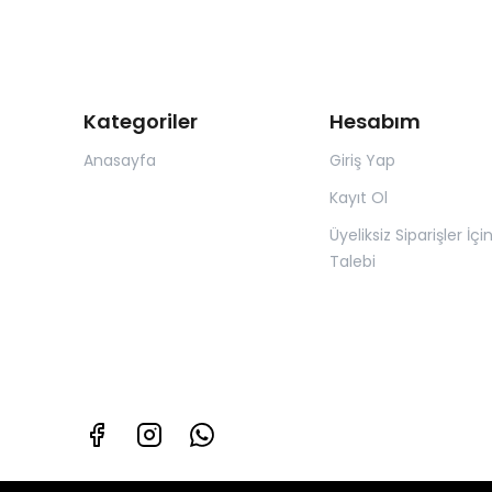
Kategoriler
Hesabım
Anasayfa
Giriş Yap
Kayıt Ol
Üyeliksiz Siparişler İçi
Talebi