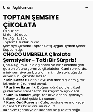
Ürün Açıklaması
TOPTAN ŞEMSİYE
ÇİKOLATA
Özellikler:
Miktar: 30 adet
Net Ağırlık: 30 gr,
Toplam Uzunluk: 12 cm
Şemsiye Çikolata Toptan Satış Uygun Fiyatlar Şeker
Sepetim'de.
CHOCÓ UMBRELLA Çikolata
Şemsiyeler - Tatlı Bir Sürpriz!
Çocukluğumuzun o eğlenceli ve leziz anılarını geri
getiren efsane şemsiye çikolatalar! Canlı renklerde,
minik şemsiye ambalajlarının içinde saklı, ağızda
eriyen sütlü çikolata lezzeti...
* Mini Lezzet:
Her biri ayrı ayrı ambalajlanmış, tek
lokmalık mükemmel boyut.
* Parti ve İkramlık:
Doğum günü partileri, özel
günler veya sadece tatlı bir kaçamak için ideal.
* Canlı Renkler:
Çeşitli renkli ve desenli şemsiye
kılıflarıyla dikkat çekici bir sunum.
* Kasa Önü Favorisi:
Cafe, pastane ve marketler
için ideal bir kasa önü ürünüdür!
Bu sevimli şemsiyeler, sadece bir çikolata değil,