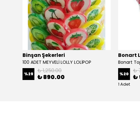
Binşan Şekerleri
Bonart L
100 ADET MEYVELİ LOLLY LOLİPOP
Bonart To
₺ 1,250.00
₺ 
%
29
%
20
₺ 890.00
₺ 
1 Adet