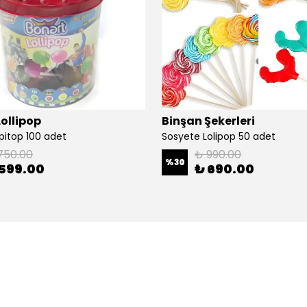
ollipop
Binşan Şekerleri
pitop 100 adet
Sosyete Lolipop 50 adet
750.00
₺ 990.00
%
30
599.00
₺ 690.00