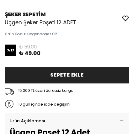
ŞEKER SEPETİM
Üçgen Şeker Poşeti 12 ADET
Ürün Kodu
:
ücgenpoşet.02
₺ 59.00
%
17
₺ 49.00
SEPETE EKLE
15.000 TL üzeri ücretsiz kargo
10 gün içinde iade değişim
Ürün Açıklaması
Üçgen Poşet 12 Adet