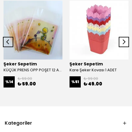
Şeker Sepetim
Şeker Sepetim
KÜÇÜK PRENS OPP POŞET 12 ADET B21
Kare Şeker Kovası 1 ADET
₺ 69.00
₺ 99.00
%
14
%
51
₺ 59.00
₺ 49.00
Kategoriler