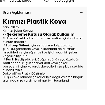
ücretsiz kargo
iade değişim
Ürün Açıklaması
Kırmızı Plastik Kova
cap: 120 m
Kırmızı Şeker Kovası
🍬 Şekerleme Kutusu Olarak Kullanım
Bu kova, özellikle kutlamalar ve partiler için harika bir
sunum aracıdır.
* Lolipop Şöleni:
İçini rengarenk lolipoplarla,
çubuklu şekerlerle veya jelibonlarla doldurarak
misafirleriniz için eğlenceli ve iştah açıcı bir şeker
köşesi oluşturun.
* Parti Hediyelikleri:
Doğum günü veya özel gün
partilerinde, küçük hediyelikleri veya şeker
poşetlerini içine koyarak davetlilerinize şık bir şekilde
sunabilirsiniz.
Dekoratif ve Pratik Çözümler
Bu şık kova sadece şekerler için değil, evinizin birçok
alanında size yardımcı olmak için tasarlandı: