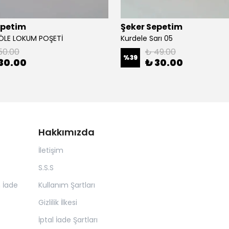
epetim
Şeker Sepetim
ÖLE LOKUM POŞETİ
Kurdele Sarı 05
50.00
₺ 49.00
%
39
30.00
₺ 30.00
Hakkımızda
İletişim
S.S.S
n İade
Kullanım Şartları
Gizlilik İlkesi
İptal İade Şartları