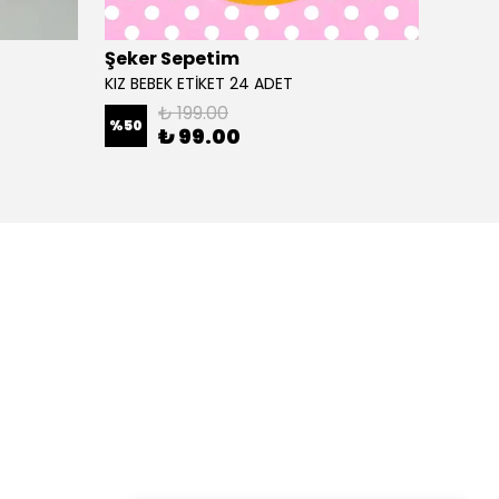
Şeker Sepetim
Şeker
KIZ BEBEK ETİKET 24 ADET
24 ade
₺ 199.00
%
50
%
24
₺ 99.00