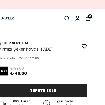
0
 ÜRÜNLER
ŞEKER SEPETİM
Kırmızı Şeker Kovası 1 ADET
Ürün Kodu
:
JCO-00AC.80
₺ 99.00
%
51
₺ 49.00
SEPETE EKLE
15.000 TL üzeri
10 gün içinde