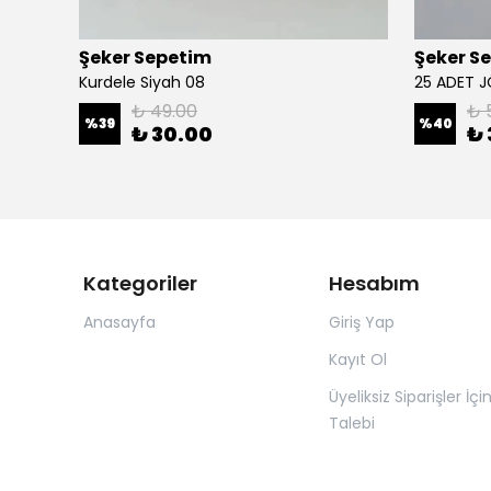
Şeker Sepetim
Şeker S
Kurdele Siyah 08
25 ADET J
₺ 49.00
₺ 
%
39
%
40
₺ 30.00
₺ 
Kategoriler
Hesabım
Anasayfa
Giriş Yap
Kayıt Ol
Üyeliksiz Siparişler İçi
Talebi