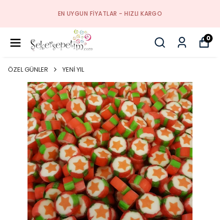
EN UYGUN FIYATLAR - HIZLI KARGO
0
ÖZEL GÜNLER
YENİ YIL