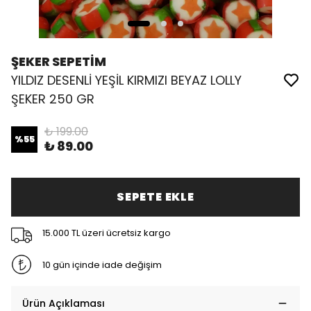
ŞEKER SEPETİM
YILDIZ DESENLİ YEŞİL KIRMIZI BEYAZ LOLLY
ŞEKER 250 GR
₺ 199.00
%
55
₺ 89.00
SEPETE EKLE
15.000 TL üzeri ücretsiz kargo
10 gün içinde iade değişim
Ürün Açıklaması