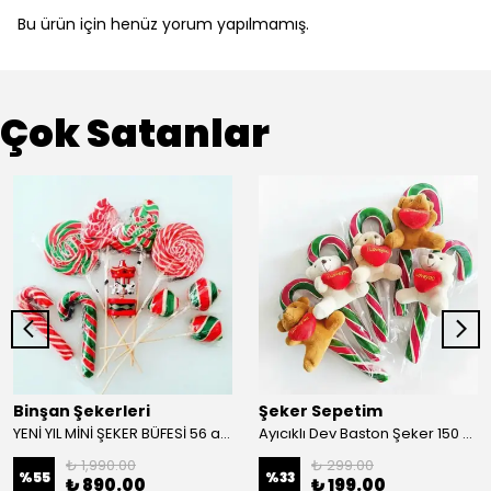
Bu ürün için henüz yorum yapılmamış.
Çok Satanlar
Binşan Şekerleri
Şeker Sepetim
YENİ YIL MİNİ ŞEKER BÜFESİ 56 adet YY45
Ayıcıklı Dev Baston Şeker 150 gr YY48
₺ 1,990.00
₺ 299.00
%
55
%
33
₺ 890.00
₺ 199.00