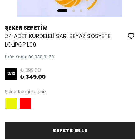
ŞEKER SEPETİM
24 ADET KURDELELİ SARI BEYAZ SOSYETE
LOLİPOP L09
Ürün Kodu
:
BS.030.01.39
₺ 399.00
%
13
₺ 349.00
Şeker Rengi Seçiniz
SEPETE EKLE