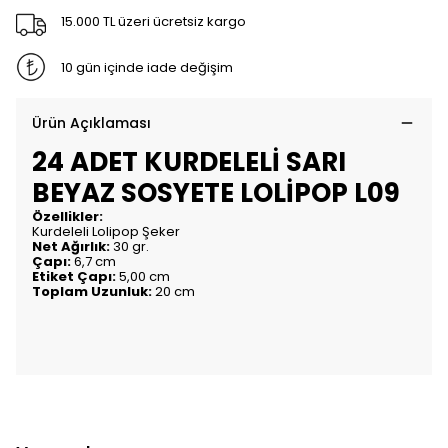
15.000 TL üzeri ücretsiz kargo
10 gün içinde iade değişim
Ürün Açıklaması
24 ADET KURDELELİ SARI
BEYAZ SOSYETE LOLİPOP L09
Özellikler:
Kurdeleli Lolipop Şeker
Net Ağırlık:
30 gr.
Çapı:
6,7 cm
Etiket Çapı:
5,00 cm
Toplam Uzunluk:
20 cm