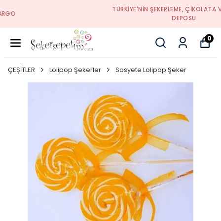
TÜRKIYE'NIN ŞEKERLEME, ÇIKOLATA VE HEDIYELIK
DEPOSU
0
ÇEŞİTLER
Lolipop Şekerler
Sosyete Lolipop Şeker