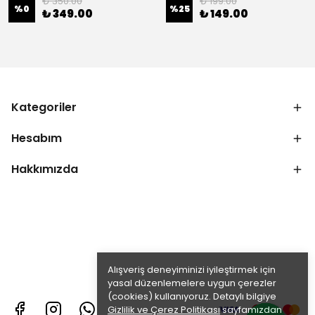
₺ 350.00
₺ 199.00
%
0
%
25
₺ 349.00
₺ 149.00
Kategoriler
Hesabım
Hakkımızda
Alışveriş deneyiminizi iyileştirmek için
yasal düzenlemelere uygun çerezler
(cookies) kullanıyoruz. Detaylı bilgiye
Gizlilik ve Çerez Politikası
sayfamızdan