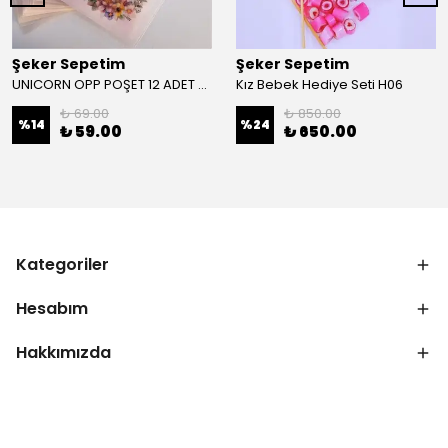
Şeker Sepetim
Şeker Sepetim
UNICORN OPP POŞET 12 ADET B18
Kız Bebek Hediye Seti H06
₺ 69.00
₺ 850.00
%
14
%
24
₺ 59.00
₺ 650.00
Kategoriler
Hesabım
Hakkımızda