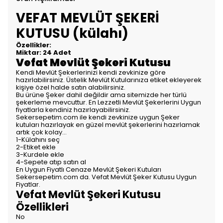
VEFAT MEVLÜT ŞEKERİ
KUTUSU (külahı)
Özellikler:
Miktar: 24 Adet
Vefat Mevlüt Şekeri Kutusu
Kendi Mevlüt Şekerlerinizi kendi zevkinize göre
hazırlabilirsiniz. Üstelik Mevlüt Kutularınıza
etiket
ekleyerek
kişiye özel halde satın alabilirsiniz.
Bu ürüne Şeker dahil değildir ama sitemizde her türlü
şekerleme mevcuttur. En Lezzetli Mevlüt Şekerlerini Uygun
fiyatlarla kendiniz hazırlayabilirsiniz.
Sekersepetim.com ile kendi zevkinize uygun Şeker
kutuları hazırlayak en güzel mevlüt şekerlerini hazırlamak
artık çok kolay...
1-Külahını seç
2-Etiket ekle
3-Kurdele ekle
4-Sepete atıp satın al
En Uygun Fiyatlı Cenaze Mevlüt Şekeri Kutuları
Sekersepetim.com da. Vefat Mevlüt Şeker Kutusu Uygun
Fiyatlar.
Vefat Mevlüt Şekeri Kutusu
Özellikleri
No