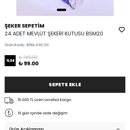
ŞEKER SEPETİM
24 ADET MEVLÜT ŞEKERİ KUTUSU BSM20
Ürün Kodu
:
BSM.030.20
₺ 149.00
%
34
₺ 99.00
SEPETE EKLE
15.000 TL üzeri ücretsiz kargo
10 gün içinde iade değişim
Ürün Açıklaması