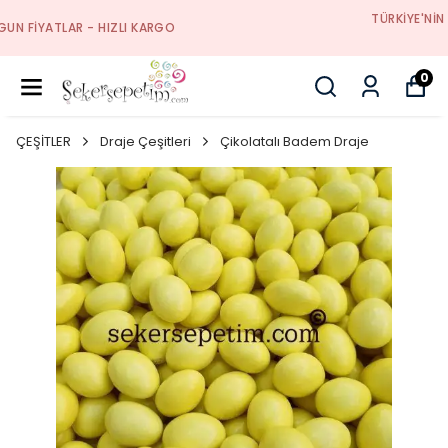
TÜRKIYE'NIN ŞEKERLEME, ÇIKOLATA VE HEDIYELIK
DEPOSU
0
ÇEŞİTLER
Draje Çeşitleri
Çikolatalı Badem Draje