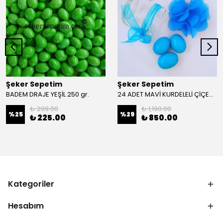
Şeker Sepetim
Şeker Sepetim
BADEM DRAJE YEŞİL 250 gr.
24 ADET MAVİ KURDELELİ ÇİÇEKLİ KAVANOZ BADEM DRAJE 67
₺ 299.00
₺ 1,190.00
%
25
%
29
₺ 225.00
₺ 850.00
Kategoriler
Hesabım