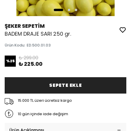
ŞEKER SEPETİM
BADEM DRAJE SARI 250 gr.
Ürün Kodu
:
ED.500.01.03
₺ 299.00
%
25
₺ 225.00
SEPETE EKLE
15.000 TL üzeri ücretsiz kargo
10 gün içinde iade değişim
Ürün Açıklaması