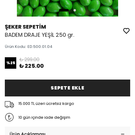
ŞEKER SEPETİM
BADEM DRAJE YEŞİL 250 gr.
Ürün Kodu
:
ED.500.01.04
₺ 299.00
%
25
₺ 225.00
SEPETE EKLE
15.000 TL üzeri ücretsiz kargo
10 gün içinde iade değişim
Ürün Açıklaması