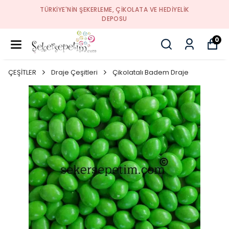
TÜRKIYE'NIN ŞEKERLEME, ÇIKOLATA VE HEDIYELIK
DEPOSU
0
ÇEŞİTLER
Draje Çeşitleri
Çikolatalı Badem Draje