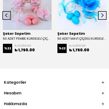
Şeker Sepetim
Şeker Sepetim
50 ADET PEMBE KURDELELİ ÇİÇEKLİ KAVANOZLU BADEM DRAJE 76
50 ADET MAVİ ÇİÇEKLİ KURDELELİ KAVANOZLU BADEM DRAJE 75
₺ 2,250.00
₺ 2,250.00
%
22
%
22
₺ 1,750.00
₺ 1,750.00
Kategoriler
Hesabım
Hakkımızda