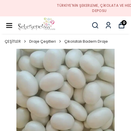
TÜRKIYE'NIN ŞEKERLEME, ÇIKOLATA VE HEDIYELIK
DEPOSU
0
ÇEŞİTLER
Draje Çeşitleri
Çikolatalı Badem Draje