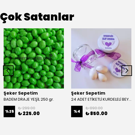
Çok Satanlar
Şeker Sepetim
Şeker Sepetim
BADEM DRAJE YEŞİL 250 gr.
24 ADET ETİKETLİ KURDELELİ BEYAZ DRAJE KAVANOZ 73
₺ 299.00
₺ 890.00
%
25
%
4
₺ 225.00
₺ 850.00