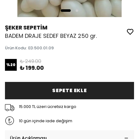
ŞEKER SEPETİM
BADEM DRAJE SEDEF BEYAZ 250 gr.
Ürün Kodu
:
ED.500.01.09
₺ 249.00
%
20
₺ 199.00
SEPETE EKLE
15.000 TL üzeri ücretsiz kargo
10 gün içinde iade değişim
Ürün Açıklaması